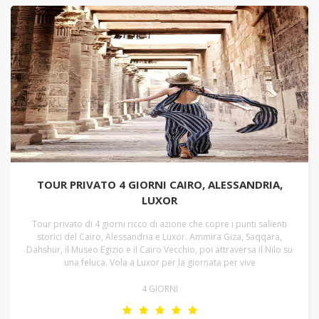
TOUR PRIVATO 4 GIORNI CAIRO, ALESSANDRIA,
LUXOR
Tour privato di 4 giorni ricco di azione che copre i punti salienti
storici del Cairo, Alessandria e Luxor. Ammira Giza, Saqqara,
Dahshur, il Museo Egizio e il Cairo Vecchio, poi attraversa il Nilo su
una feluca. Vola a Luxor per la giornata per vive
4 GIORNI