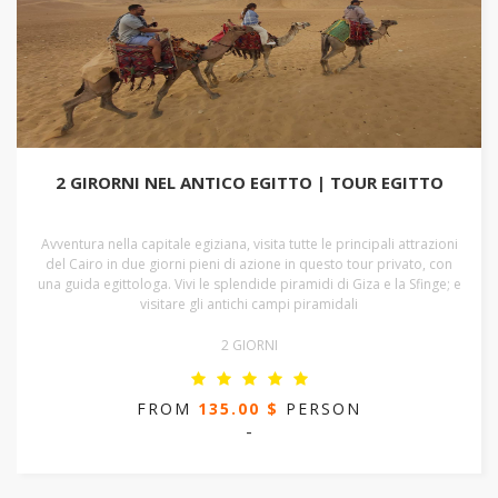
2 GIRORNI NEL ANTICO EGITTO | TOUR EGITTO
Avventura nella capitale egiziana, visita tutte le principali attrazioni
del Cairo in due giorni pieni di azione in questo tour privato, con
una guida egittologa. Vivi le splendide piramidi di Giza e la Sfinge; e
visitare gli antichi campi piramidali
2 GIORNI
FROM
135.00 $
PERSON
-