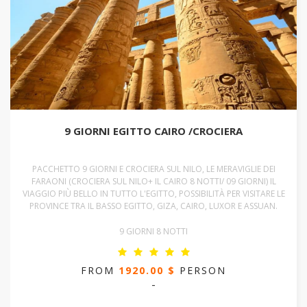
9 GIORNI EGITTO CAIRO /CROCIERA
PACCHETTO 9 GIORNI E CROCIERA SUL NILO, LE MERAVIGLIE DEI
FARAONI (CROCIERA SUL NILO+ IL CAIRO 8 NOTTI/ 09 GIORNI) IL
VIAGGIO PIÙ BELLO IN TUTTO L'EGITTO, POSSIBILITÀ PER VISITARE LE
PROVINCE TRA IL BASSO EGITTO, GIZA, CAIRO, LUXOR E ASSUAN.
9 GIORNI 8 NOTTI
FROM
1920.00 $
PERSON
-