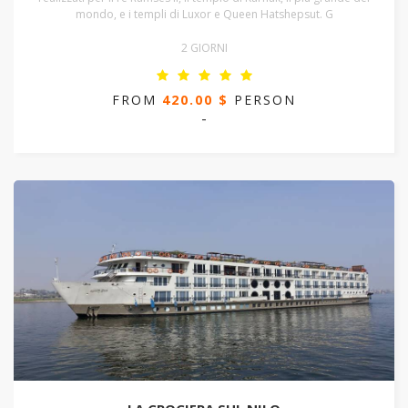
mondo, e i templi di Luxor e Queen Hatshepsut. G
2 GIORNI
FROM
420.00 $
PERSON
-