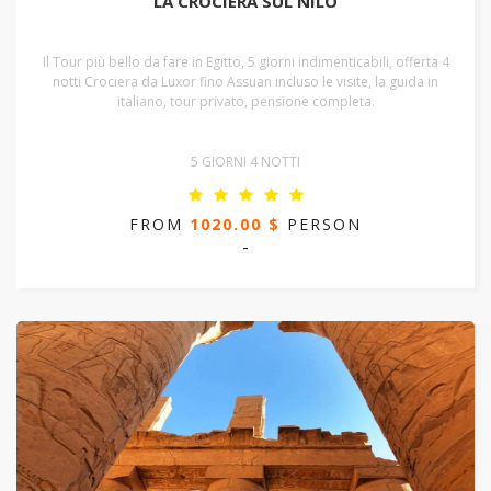
LA CROCIERA SUL NILO
Il Tour più bello da fare in Egitto, 5 giorni indimenticabili, offerta 4
notti Crociera da Luxor fino Assuan incluso le visite, la guida in
italiano, tour privato, pensione completa.
5 GIORNI 4 NOTTI
FROM
1020.00 $
PERSON
-