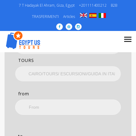
7 T Hadayak El Ahram, Giza, Egypt
+201111400212
B2B
RICERCA
TRASFERIMENTI
Articles
CATEGORIA..
TOURS
from